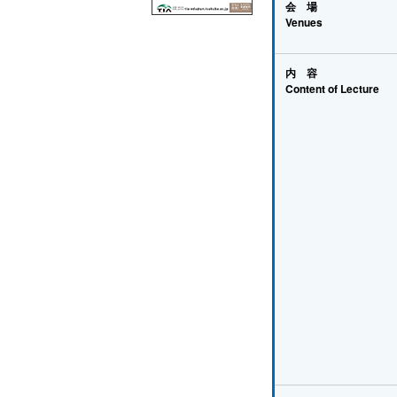
会 場
Venues
内 容
Content of Lecture