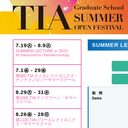
SUMMER LE
7.19㊋ - 8.9㊋
SUMMER LECTURE in 2022
for Nanoscience / Nanotechnology
7.1㊎ - 29㊎
第8回 TIA ナノエレクトロニクス・
ナノテクノロジーサマースクール
8.29㊊ - 31㊌
期 間
第10回 TIA ナノグリーン・サマー
Dates
スクール
8.26㊎ - 28㊐
第11回 TIAパワーエレクトロニク
ス・サマースクール