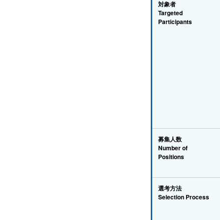
対象者
Targeted
Participants
募集人数
Number of
Positions
選考方法
Selection Process