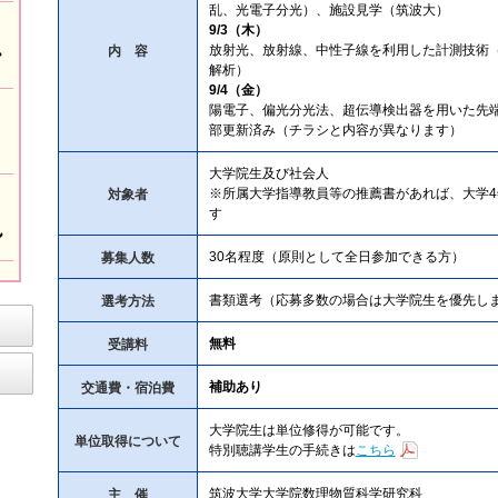
乱、光電子分光）、施設見学（筑波大）
9/3（木）
内 容
放射光、放射線、中性子線を利用した計測技術
解析）
9/4（金）
陽電子、偏光分光法、超伝導検出器を用いた先端
部更新済み（チラシと内容が異なります）
大学院生及び社会人
対象者
※所属大学指導教員等の推薦書があれば、大学4
す
募集人数
30名程度（原則として全日参加できる方）
選考方法
書類選考（応募多数の場合は大学院生を優先し
受講料
無料
交通費・宿泊費
補助あり
大学院生は単位修得が可能です。
単位取得について
特別聴講学生の手続きは
こちら
主 催
筑波大学大学院数理物質科学研究科