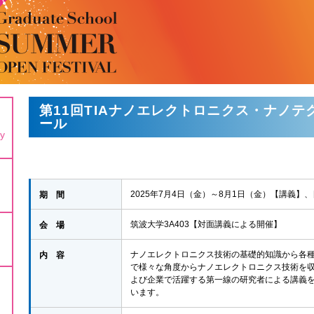
第11回TIAナノエレクトロニクス・ナノ
ール
gy
期 間
2025年7月4日（金）～8月1日（金）【講義】
会 場
筑波大学3A403【対面講義による開催】
内 容
ナノエレクトロニクス技術の基礎的知識から各
で様々な角度からナノエレクトロニクス技術を
よび企業で活躍する第一線の研究者による講義
います。