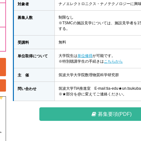
対象者
ナノエレクトロニクス・ナノテクノロジーに興
ナ
募集人数
制限なし
※TSMCの施設見学については、施設見学者を
する。
受講料
無料
単位取得について
大学院生は
単位修得
が可能です。
※特別聴講学生の手続きは
こちらから
主 催
筑波大学大学院数理物質科学研究群
問い合わせ
筑波大学TIA推進室 E-mail:tia-edu★un.tsukuba.
※★部分を@に変えてご連絡ください。
募集要項(PDF)