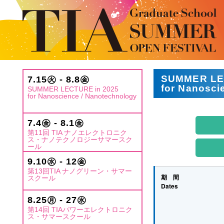
SUMMER LE
7.15㊋ - 8.8㊎
for Nanosci
SUMMER LECTURE in 2025
for Nanoscience / Nanotechnology
7.4㊎ - 8.1㊎
第11回 TIA ナノエレクトロニク
ス・ナノテクノロジーサマースク
ール
9.10㊌ - 12㊎
第13回TIA ナノグリーン・サマー
期 間
スクール
Dates
8.25㊊ - 27㊌
第14回 TIAパワーエレクトロニク
ス・サマースクール