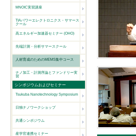
MNOIC実習講座
TIAパワーエレクトロニクス・サマース
クール
高エネルギー加速器セミナー (OHO)
先端計測・分析サマースクール
人材育成のためのMEMS集中コース
ナノ加工・計測序論とファンドリー実
習
シンポジウムおよびセミナー
Tsukuba Nanotechnology Symposium
日独ナノワークショップ
共通シンポジウム
産学官連携セミナー