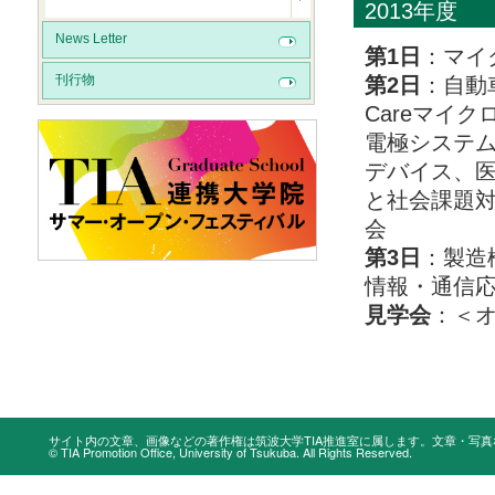
2013年度
News Letter
第1日
：マイ
刊行物
第2日
：自動
Careマイ
電極システ
デバイス、医
と社会課題対
会
第3日
：製造
情報・通信応
見学会
：＜
サイト内の文章、画像などの著作権は筑波大学TIA推進室に属します。文章・写
© TIA Promotion Office, University of Tsukuba. All Rights Reserved.