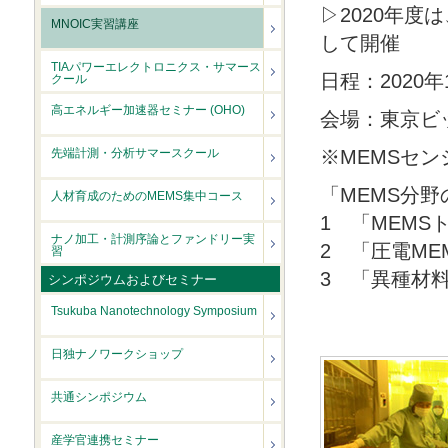
▷2020年度
MNOIC実習講座
して開催
TIAパワーエレクトロニクス・サマース
日程：2020年
クール
高エネルギー加速器セミナー (OHO)
会場：東京ビ
先端計測・分析サマースクール
※MEMSセ
「MEMS分
人材育成のためのMEMS集中コース
1 「MEMS
ナノ加工・計測序論とファンドリー実
2 「圧電M
習
3 「異種材
シンポジウムおよびセミナー
Tsukuba Nanotechnology Symposium
日独ナノワークショップ
共通シンポジウム
産学官連携セミナー