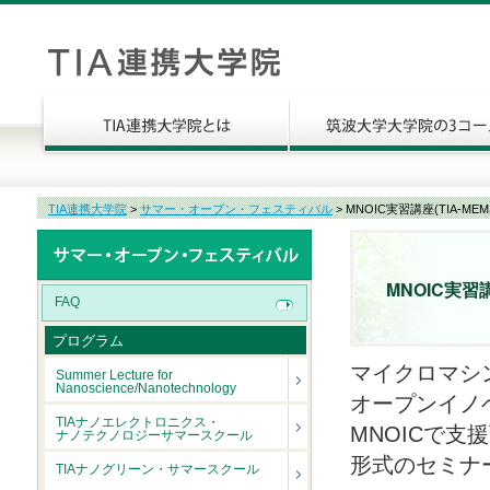
TIA連携大学院
>
サマー・オープン・フェスティバル
> MNOIC実習講座(TIA-M
MNOIC実習
FAQ
プログラム
マイクロマシ
Summer Lecture for
Nanoscience/Nanotechnology
オープンイノ
TIAナノエレクトロニクス・
MNOICで
ナノテクノロジーサマースクール
形式のセミナ
TIAナノグリーン・サマースクール